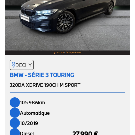
DECHY
BMW - SÉRIE 3 TOURING
320DA XDRIVE 190CH M SPORT
105 986km
Automatique
10/2019
27 990 €
Diesel