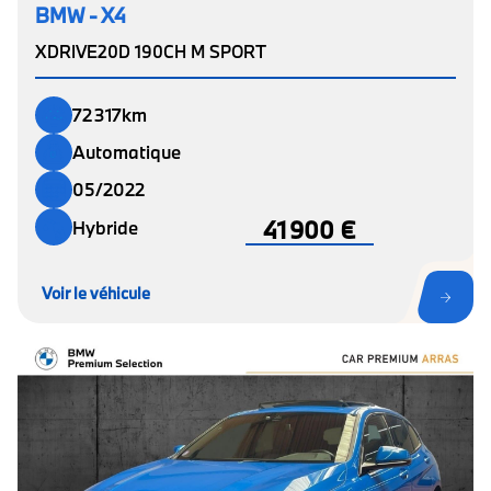
BMW - X4
XDRIVE20D 190CH M SPORT
72 317km
Automatique
05/2022
41 900 €
Hybride
Voir le véhicule