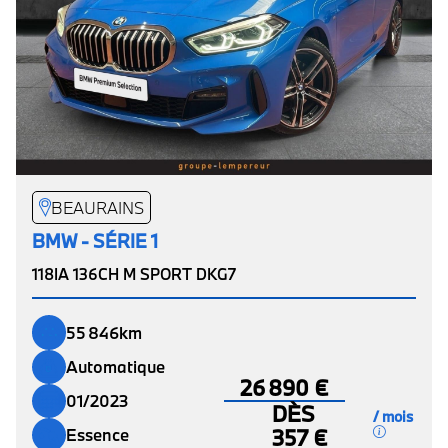
BEAURAINS
BMW - SÉRIE 1
118IA 136CH M SPORT DKG7
55 846km
Automatique
26 890 €
01/2023
DÈS
/ mois
357 €
Essence