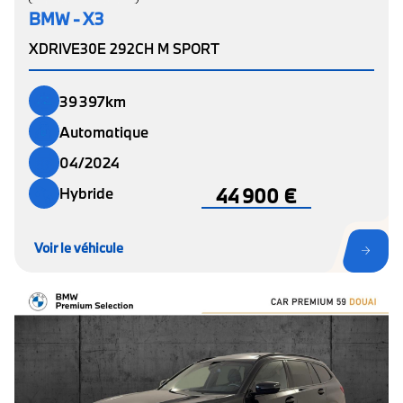
BMW - X3
XDRIVE30E 292CH M SPORT
39 397km
Automatique
04/2024
44 900 €
Hybride
Voir le véhicule