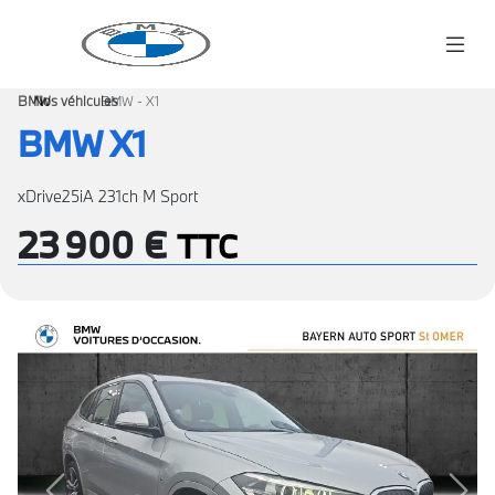
BMW
Nos véhicules
›
BMW - X1
›
BMW X1
xDrive25iA 231ch M Sport
23 900 €
TTC