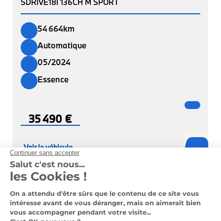
SDRIVE18I 136CH M SPORT
54 664km
Automatique
05/2024
Essence
35 490 €
Voir le véhicule
Nos véhicules en stock
Nous contacter