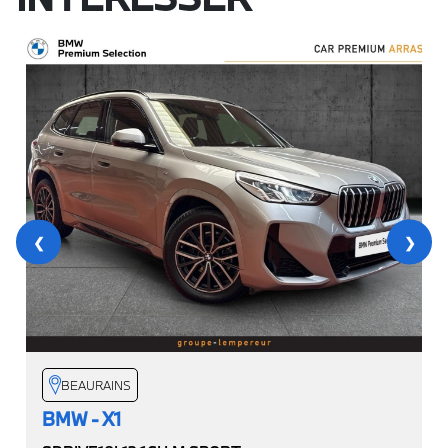
❮
❯
BEAURAINS
BMW - X1