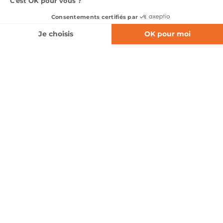
Nos services
0374027119
Notre groupe
Nous contacter
Suivez-nous
Pages légales
Point de vente du Groupe Lempereur