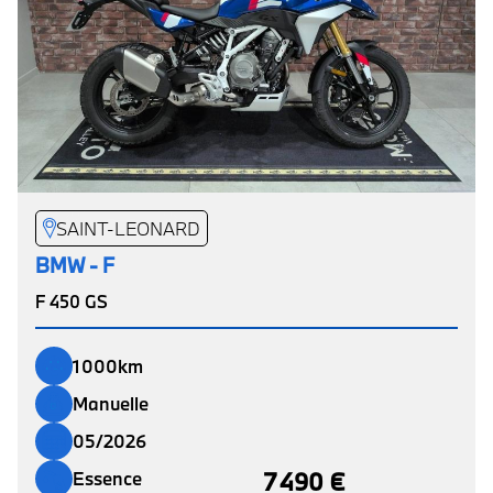
SAINT-LEONARD
BMW - F
F 450 GS
1 000km
Manuelle
05/2026
7 490 €
Essence