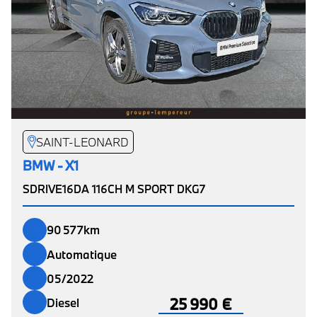
SAINT-LEONARD
BMW - X1
SDRIVE16DA 116CH M SPORT DKG7
90 577km
Automatique
05/2022
25 990 €
Diesel