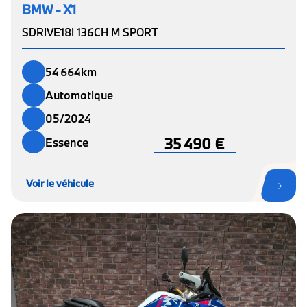
BMW - X1
SDRIVE18I 136CH M SPORT
54 664km
Automatique
05/2024
35 490 €
Essence
Voir le véhicule