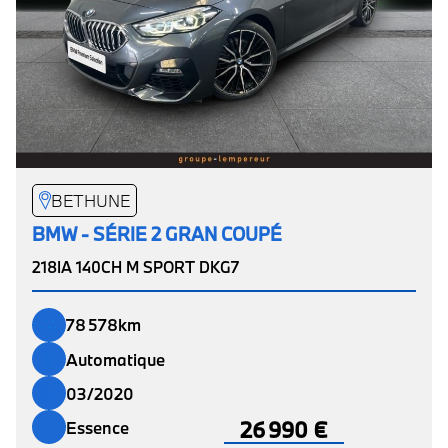
BETHUNE
BMW - SÉRIE 2 GRAN COUPÉ
218IA 140CH M SPORT DKG7
78 578km
Automatique
03/2020
26 990 €
Essence