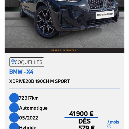
COQUELLES
BMW - X4
XDRIVE20D 190CH M SPORT
72 317km
Automatique
41 900 €
05/2022
DÈS
/ mois
579 €
Hybride