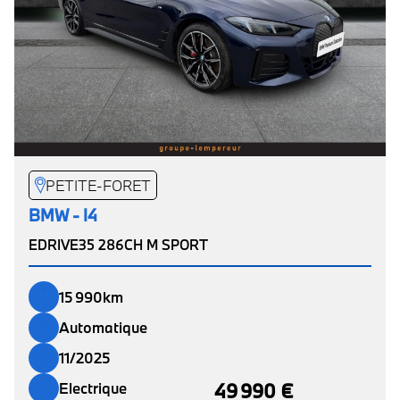
PETITE-FORET
BMW - I4
EDRIVE35 286CH M SPORT
15 990km
Automatique
11/2025
49 990 €
Electrique