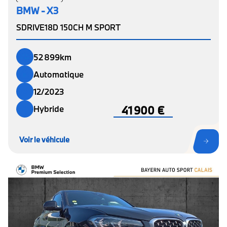
BMW - X3
SDRIVE18D 150CH M SPORT
52 899km
Automatique
12/2023
41 900 €
Hybride
Voir le véhicule